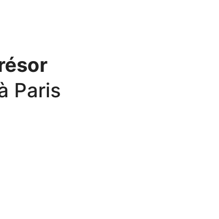
résor
à Paris
ntmartre, Paris est une
ntier. Pour marquer les
re meilleure amie, vous
week-end de rêve dans la
rester enfermées, vous
aventure inoubliable. Pour
résor de la mariée. Cette