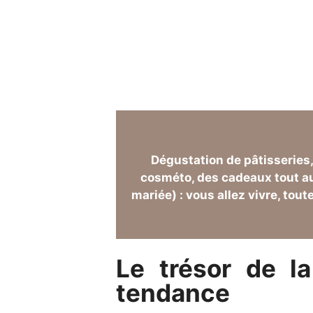
activité EVJF à PARIS
originale e
must du must pour un enterremen
chic et tendance.
Dégustation de pâtisseries,
cosméto, des cadeaux tout au 
mariée) : vous allez vivre, to
Le trésor de l
tendance