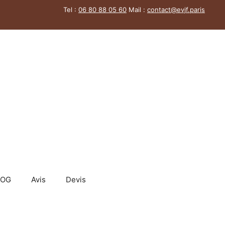
Tel :
06 80 88 05 60
Mail :
contact@evjf.
paris
LOG
Avis
Devis