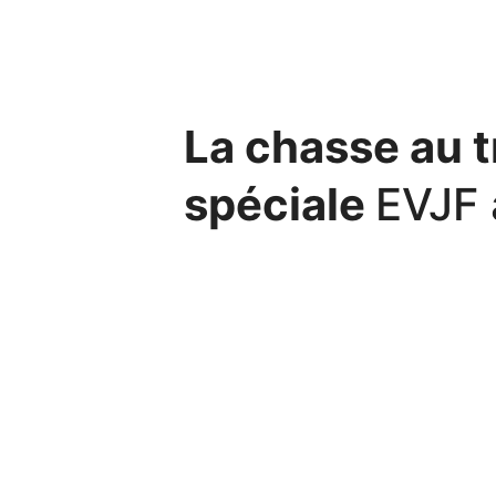
MY EVJF PARIS
La chasse au t
spéciale
EVJF 
Tour Eiffel, Champs Elysées, Mo
ville qui fait rêver le monde e
derniers jours de célibat de vot
avez décidé de lui faire vivre un 
capitale. Hors de question de 
voulez offrir à la Bride to Be une 
ce faire, nous vous présentons le t