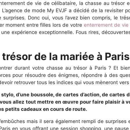
enterrement de vie de célibataire, la chasse au trésor 
. L’agence de mode My EVJF a décidé de la revisiter pou
e surprises. Donc oui, vous l’avez bien compris, le tré
er moment entre filles lors de votre
enterrement de vie d
re une expérience exceptionnelle. Fous rires, découvert
trésor de la mariée à Paris
ontrer durant votre chasse au trésor à Paris ? Et bie
rces pour résoudre des énigmes, répondre à des quest
evoir retrouver tous les indices qui vous mèneront vers 
 stylo, d’une boussole, de cartes d’action, de carte
 vous allez tout mettre en œuvre pour faire plaisir à 
s petits cadeaux en cours de route.
embûches mais il sera également rempli de surprises et 
 Paris en vous offrant une session shopping, une pause