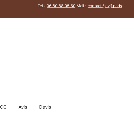
Tel :
06 80 88 05 60
Mail :
contact@evjf.
paris
LOG
Avis
Devis