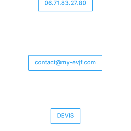
06.71.83.27.80
Envoyer-nous un mail
Pour toutes questions, n’hésitez pas
une seconde à nous contacter.
contact@my-evjf.com
Faite une demande de
devis
DEVIS