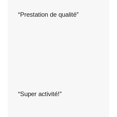
“Prestation de qualité”
Superbe prestation, un sommelier
souriant et accueillant, et nous avons
reçu beaucoup de conseils ! Encore
merci My EVJF.
Elise
“Super activité!”
Une équipe très professionnelle, des