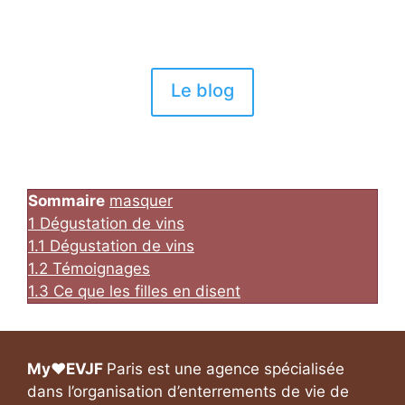
Découvrez notre blog
Le blog
Sommaire
masquer
1
Dégustation de vins
1.1
Dégustation de vins
1.2
Témoignages
1.3
Ce que les filles en disent
My❤️EVJF
Paris est une agence spécialisée
dans l’organisation d’enterrements de vie de