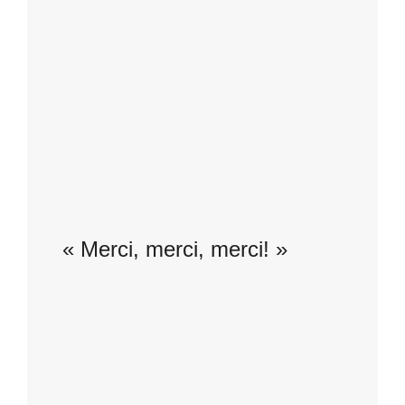
détails et explications sur chacun des
produits, nous avons appris beaucoup
de choses! Une initiation
passionnante que je recommande
fortement ! Merci !
Adèle
« Merci, merci, merci! »
Encore merci My EVJF pour cette
recommandation! Au programme :
dégustation de différents vins et leurs
caractéristiques, de très bons conseils