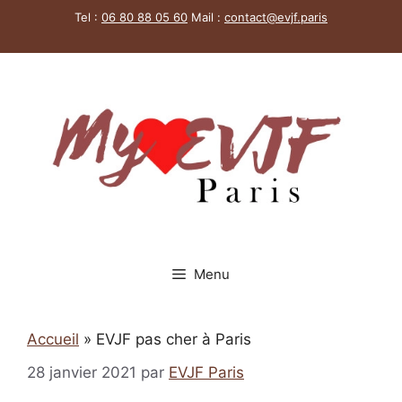
Aller
Tel :
06 80 88 05 60
Mail :
contact@evjf.
paris
au
contenu
Menu
Accueil
»
EVJF pas cher à Paris
28 janvier 2021
par
EVJF Paris