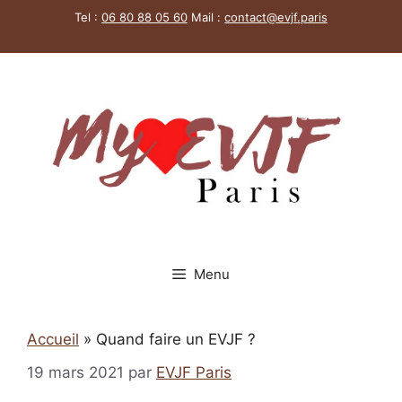
Aller
Tel :
06 80 88 05 60
Mail :
contact@evjf.
paris
au
contenu
Menu
Accueil
»
Quand faire un EVJF ?
19 mars 2021
par
EVJF Paris