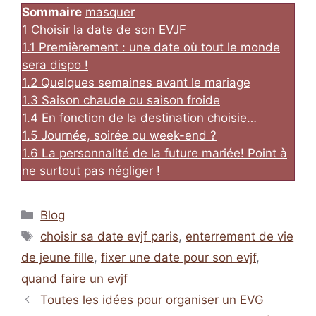
Sommaire
masquer
1
Choisir la date de son EVJF
1.1
Premièrement : une date où tout le monde
sera dispo !
1.2
Quelques semaines avant le mariage
1.3
Saison chaude ou saison froide
1.4
En fonction de la destination choisie…
1.5
Journée, soirée ou week-end ?
1.6
La personnalité de la future mariée! Point à
ne surtout pas négliger !
Catégories
Blog
Étiquettes
choisir sa date evjf paris
,
enterrement de vie
de jeune fille
,
fixer une date pour son evjf
,
quand faire un evjf
Toutes les idées pour organiser un EVG